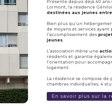
Présente depuis déjà 40 ans s
Lormont, la résidence Génil
destinées aux jeunes entre
Bien plus qu’un hébergemen
de moyens et services ayant 
l’accomplissement des
proje
jeunes
.
L’association mène une
actio
résidents et garantie égaleme
l’orientation pour accompag
logement.
La résidence se compose de 
chambres individuelles, 4 st
En savoir plus sur la 