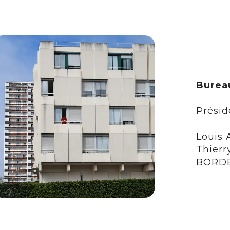
Burea
Présid
Louis 
Thier
BORD