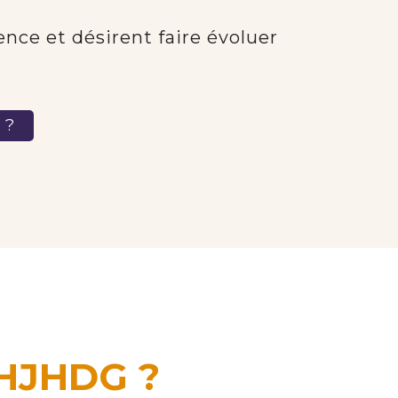
ence et désirent faire évoluer
 ?
 HJHDG ?